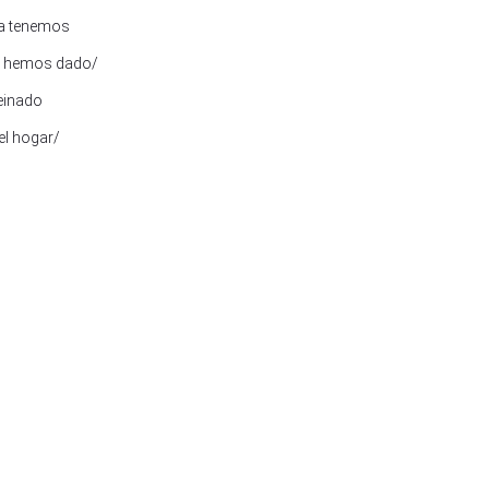
ida tenemos
to hemos dado/
reinado
, el hogar/