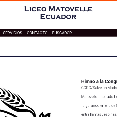
SERVICIOS
CONTACTO
BUSCADOR
Contácte con nosotros
Teléfono de contacto
Localización
Himno a la Cong
CORO/Salve oh Madre 
Matovelle inspirado h
fulgurando en el p de 
entre llamas , espinas 