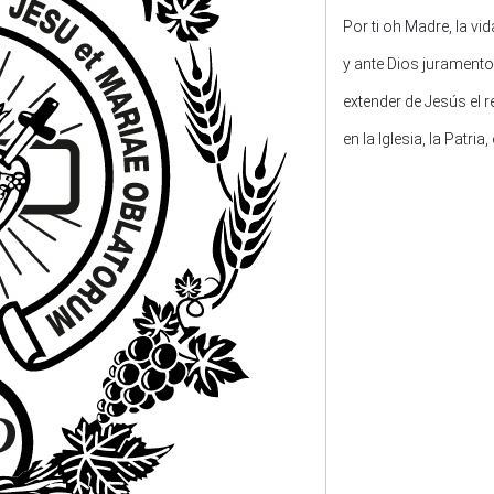
Por ti oh Madre, la v
y ante Dios juramen
extender de Jesús el 
en la Iglesia, la Patria