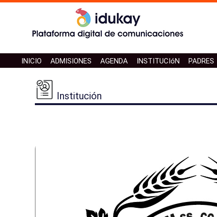
INICIO
ADMISIONES
AGENDA
INSTITUCIóN
PADRES
Institución